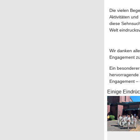
Die vielen Beg
Aktivitäten und
diese Sehnsucht
Welt eindrucks
Wir danken all
Engagement zu
Ein besonderer
hervorragende O
Engagement – o
Einige Eindrü