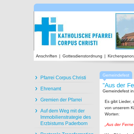
Anschriften
|
Gottesdienstordnung
|
Kirchenpano
Gemeindefest
Pfarrei Corpus Christi
"Aus der Fer
Ehrenamt
Gemeindefest in 
Gremien der Pfarrei
Es gibt Lieder,
von unserem Ki
Auf dem Weg mit der
Worten:
Immobilienstrategie des
Erzbistums Paderborn
„Aus der Ferne 