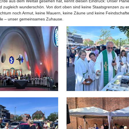
Erde aus dem Weltall gesehen hat, kennt diesen Eindruck: Unser Planet 
nd zugleich wunderschön. Von dort oben sind keine Staatsgrenzen zu 
ichtum noch Armut, keine Mauern, keine Zäune und keine Feindschafte
rde – unser gemeinsames Zuhause.