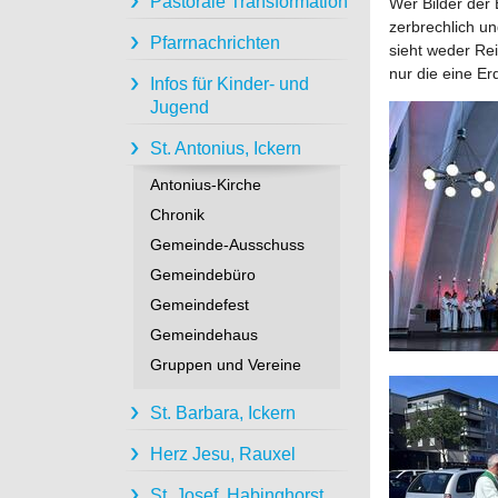
Pastorale Transformation
Wer Bilder der 
zerbrechlich u
Pfarrnachrichten
sieht weder Re
nur die eine E
Infos für Kinder- und
Jugend
St. Antonius, Ickern
Antonius-Kirche
Chronik
Gemeinde-Ausschuss
Gemeindebüro
Gemeindefest
Gemeindehaus
Gruppen und Vereine
St. Barbara, Ickern
Herz Jesu, Rauxel
St. Josef, Habinghorst