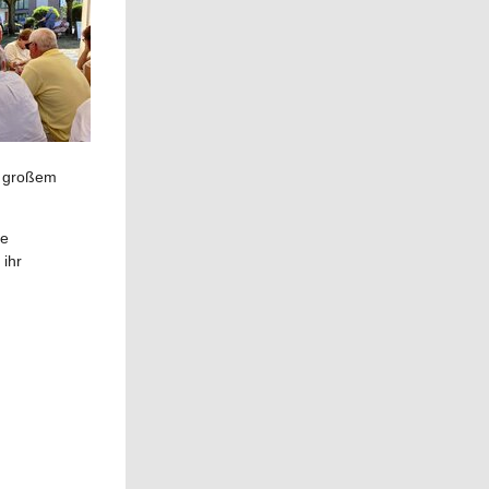
t großem
ie
 ihr